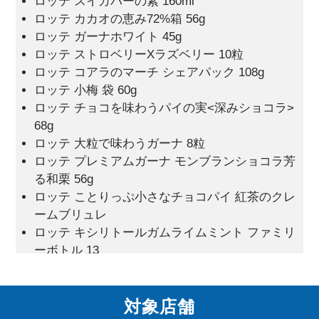
ロッテ スイカバーの素 160ml
ロッテ カカオの恵み72%箱 56g
ロッテ ガーナホワイト 45g
ロッテ ストロベリーXラズベリー 10粒
ロッテ コアラのマーチ シェアパック 108g
ロッテ 小梅 袋 60g
ロッテ チョコを味わうパイの実<深みショコラ>
68g
ロッテ 大粒で味わうガーナ 8粒
ロッテ プレミアムガーナ モンブランショコラ芳
る和栗 56g
ロッテ ことりっぷ小さなチョコパイ 紅茶のクレ
ームブリュレ
ロッテ キシリトールガムライムミント ファミリ
ーボトル 13
ロッテ コアラのマーチいちご 48g
ロッテ ACUOグリーンミント 3P
ロッテ キシリトールガム7種アソートB 143g
対象店舗