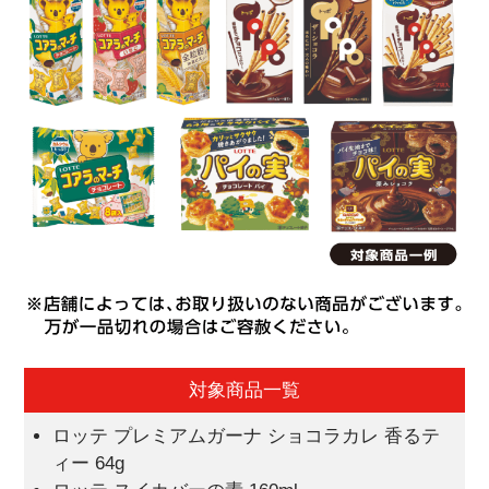
対象商品一覧
ロッテ プレミアムガーナ ショコラカレ 香るテ
ィー 64g