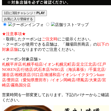
1日に3回チャレンジ！
PLAY
お気に入り登録する
クーポンインフォ
店舗リスト･マップ
★注意事項★
・取得したクーポンは
ご注文時
にご提示ください。
・クーポンが使用できる店舗は、「麺場田所商店」の
以下の
対象店舗
になりますのでご注意ください。
＜クーポン対象店舗＞
札幌平岸店/札幌手稲店/イオン札幌元町店/足立江北店//江戸
NOREN店/行徳店/武石本店/WBG店（海浜幕張）/千葉北店/
瀬谷店/相模原店/川口店/南浦和店/イオンレイクタウンkaze
店/豊田店（愛知県豊田市）/イオン岡崎店/堺鳳店/大東店/宮
崎店/霧島国分店
営業時間を一部変更しております。下記のバナーからご確認
ください。