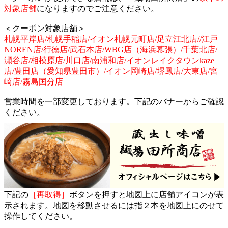
対象店舗
になりますのでご注意ください。
＜クーポン対象店舗＞
札幌平岸店/札幌手稲店/イオン札幌元町店/足立江北店//江戸
NOREN店/行徳店/武石本店/WBG店（海浜幕張）/千葉北店/
瀬谷店/相模原店/川口店/南浦和店/イオンレイクタウンkaze
店/豊田店（愛知県豊田市）/イオン岡崎店/堺鳳店/大東店/宮
崎店/霧島国分店
営業時間を一部変更しております。下記のバナーからご確認
ください。
下記の
［再取得］
ボタンを押すと地図上に店舗アイコンが表
示されます。地図を移動させるには指２本を地図上にのせて
操作してください。