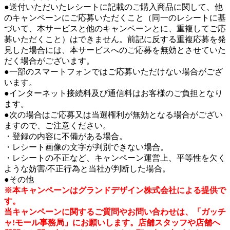
●送付いただいたレシートに記載のご購入商品に関して、他
のキャンペーンにご応募いただくこと（同一のレシートに基
づいて、本サービスと他のキャンペーンとに、重複してご応
募いただくこと）はできません。前記に反する重複応募を発
見した場合には、本サービスへのご応募を無効とさせていた
だく場合がございます。
●一部のスマートフォンではご応募いただけない場合がござ
います。
●インターネット接続料及び通信料はお客様のご負担となり
ます。
●次の場合はご応募又は当選権利が無効となる場合がござい
ますので、ご注意ください。
・登録の内容に不備がある場合。
・レシート画像の文字が判別できない場合。
・レシートの不正など、キャンペーン運営上、平等性を欠く
ような妨害/不正行為と当社が判断した場合。
●その他
※本キャンペーンはグランドデザイン株式会社による提供で
す。
当キャンペーンに関するご質問やお問い合わせは、「ガッチ
ャ!モール事務局」にお願いします。店舗スタッフや店舗へ