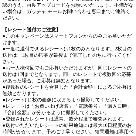
認のうえ、再度アップロードをお願いいたします。不備がな
い場合は、ガッチャ!モールお問い合わせ窓口までご連絡く
ださい。
【レシート送付のご注意】
●このキャンペーンはスマートフォンからのみご応募いただ
けます。
●一度に送付できるレシートは1枚のみとなります。2枚目の
送付は、1枚目の応募が最後まで完了したのちに行ってくだ
さい。
●お一人様何回でもご応募いただけますが、同じレシートの
送付は1回までとなります。同一のレシートで複数回の応募
があった場合、ご応募は無効となります。
●複数枚のレシートを合算した「合計金額」によるご応募は
無効となります。
●レシートは1枚の画像に収まるよう撮影してください。
●レシートは「お買い上げ店名」「電話番号」「購入日時」
「合計金額」が分かるように撮影してください。
●登録されたレシートは通常、数分程度で審査されます。
●送付いただいたレシートの結果通知には最大10日程度のお
時間がかかります。予めご了承ください。結果通知は専用ペ