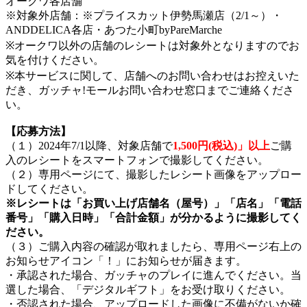
オークワ各店舗
※対象外店舗：※プライスカット伊勢馬瀬店（2/1～）・
ANDDELICA各店・あつた小町byPareMarche
※オークワ以外の店舗のレシートは対象外となりますのでお
気を付けください。
※本サービスに関して、店舗へのお問い合わせはお控えいた
だき、ガッチャ!モールお問い合わせ窓口までご連絡くださ
い。
【応募方法】
（１）2024年7/1以降、対象店舗で
1,500円(税込)」以上
ご購
入のレシートをスマートフォンで撮影してください。
（２）専用ページにて、撮影したレシート画像をアップロー
ドしてください。
※レシートは「お買い上げ店舗名（屋号）」「店名」「電話
番号」「購入日時」「合計金額」が分かるように撮影してく
ださい。
（３）ご購入内容の確認が取れましたら、専用ページ右上の
お知らせアイコン「！」にお知らせが届きます。
・承認された場合、ガッチャのプレイに進んでください。当
選した場合、「デジタルギフト」をお受け取りください。
・否認された場合、アップロードした画像に不備がないか確