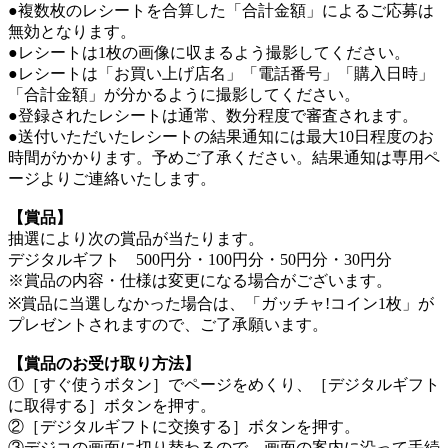
●複数枚のレシートを合算した「合計金額」によるご応募は
無効となります。
●レシートは1枚の画像に収まるよう撮影してください。
●レシートは「お買い上げ店名」「電話番号」「購入日時」
「合計金額」が分かるように撮影してください。
●登録されたレシートは通常、数分程度で審査されます。
●送付いただいたレシートの結果通知には最大10日程度のお
時間がかかります。予めご了承ください。結果通知は専用ペ
ージよりご連絡いたします。
【賞品】
抽選により次の賞品が当たります。
デジタルギフト 500円分・100円分・50円分・30円分
※賞品の内容・仕様は変更になる場合がございます。
※賞品に当選しなかった場合は、「ガッチャ!コイン1枚」が
プレゼントされますので、ご了承願います。
【賞品のお受け取り方法】
①［すぐ使うボタン］でページをめくり、［デジタルギフト
に取得する］ボタンを押す。
②［デジタルギフトに交換する］ボタンを押す。
③デジコの画面に切り替わるので、画面の案内に沿って手続